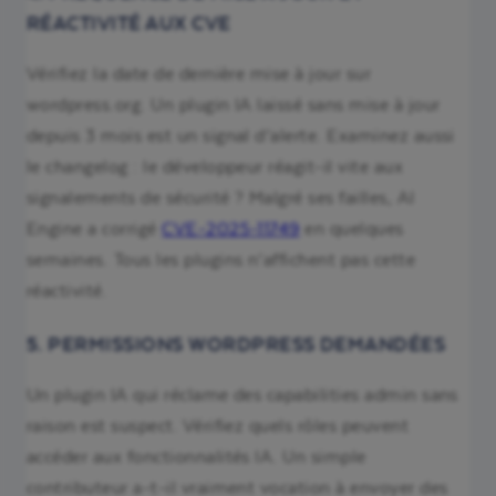
RÉACTIVITÉ AUX CVE
Vérifiez la date de dernière mise à jour sur
wordpress.org. Un plugin IA laissé sans mise à jour
depuis 3 mois est un signal d’alerte. Examinez aussi
le changelog : le développeur réagit-il vite aux
signalements de sécurité ? Malgré ses failles, AI
Engine a corrigé
CVE-2025-11749
en quelques
semaines. Tous les plugins n’affichent pas cette
réactivité.
5. PERMISSIONS WORDPRESS DEMANDÉES
Un plugin IA qui réclame des capabilities admin sans
raison est suspect. Vérifiez quels rôles peuvent
accéder aux fonctionnalités IA. Un simple
contributeur a-t-il vraiment vocation à envoyer des