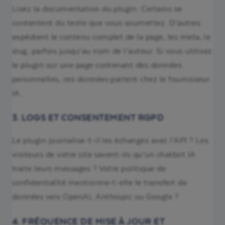
Lisez la documentation du plugin. Certains se
contentent du texte que vous soumettez. D’autres
expédient le contenu complet de la page, les meta, le
slug, parfois jusqu’au nom de l’auteur. Si vous utilisez
le plugin sur une page contenant des données
personnelles, ces données partent chez le fournisseur
IA.
3. LOGS ET CONSENTEMENT RGPD
Le plugin journalise-t-il les échanges avec l’API ? Les
visiteurs de votre site savent-ils qu’un chatbot IA
traite leurs messages ? Votre politique de
confidentialité mentionne-t-elle le transfert de
données vers OpenAI, Anthropic ou Google ?
4. FRÉQUENCE DE MISE À JOUR ET