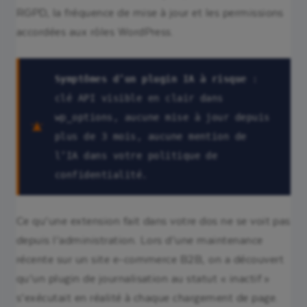
RGPD, la fréquence de mise à jour et les permissions
accordées aux rôles WordPress.
Symptômes d’un plugin IA à risque
:
clé API visible en clair dans
wp_options, aucune mise à jour depuis
plus de 3 mois, aucune mention de
l’IA dans votre politique de
confidentialité.
Ce qu’une extension fait dans votre dos ne se voit pas
depuis l’administration. Lors d’une maintenance
récente sur un site e-commerce B2B, on a découvert
qu’un plugin de journalisation au statut « inactif »
s’exécutait en réalité à chaque chargement de page.