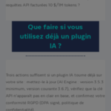
requêtes API facturées 10 $/1M tokens ?
Que faire si vous
utilisez déjà un plugin
IA ?
Trois actions suffisent si un plugin IA tourne déjà sur
votre site : mettez-le à jour (AI Engine : version 3.5.3
minimum, version courante 3.6.7), vérifiez que la clé
API n’apparaît pas en clair en base, et confirmez votre
conformité RGPD (DPA signé, politique de
confidentialité).