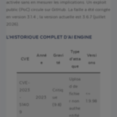
activée sans en mesurer les implications. Un exploit
public (PoC) circule sur GitHub. La faille a été corrigée
en version 3.1.4 ; la version actuelle est 3.6.7 (juillet
2026).
L’HISTORIQUE COMPLET D’AI ENGINE
Type
Anné
Gravi
Versi
CVE
d’atta
e
té
ons
que
Uploa
CVE-
d de
2023
Critiq
fichie
<=
-
2023
ue
r non
1.9.98
5140
(9.8)
authe
9
ntifié