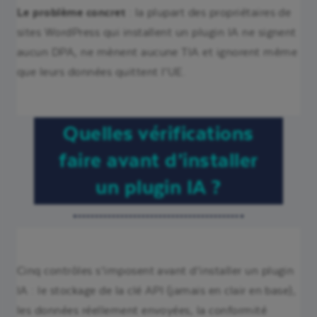
Le problème concret
: la plupart des propriétaires de
sites WordPress qui installent un plugin IA ne signent
aucun DPA, ne mènent aucune TIA et ignorent même
que leurs données quittent l’UE.
Quelles vérifications
faire avant d’installer
un plugin IA ?
Cinq contrôles s’imposent avant d’installer un plugin
IA : le stockage de la clé API (jamais en clair en base),
les données réellement envoyées, la conformité