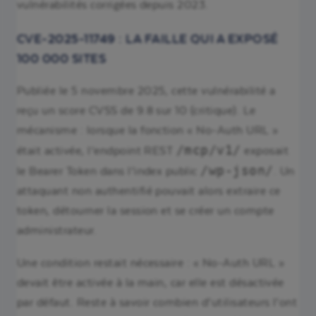
vulnérabilités corrigées depuis 2023.
CVE-2025-11749 : LA FAILLE QUI A EXPOSÉ
100 000 SITES
Publiée le 5 novembre 2025, cette vulnérabilité a
reçu un score CVSS de 9.8 sur 10 (critique). Le
mécanisme : lorsque la fonction « No-Auth URL »
/mcp/v1/
était activée, l’endpoint REST
exposait
/wp-json/
le Bearer Token dans l’index public
. Un
attaquant non authentifié pouvait alors extraire ce
token, détourner la session et se créer un compte
administrateur.
Une condition restait nécessaire : « No-Auth URL »
devait être activée à la main, car elle est désactivée
par défaut. Reste à savoir combien d’utilisateurs l’ont