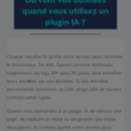
quand vous utilisez un
plugin IA ?
Chaque requête IA quitte votre serveur pour rejoindre
le fournisseur. En API, OpenAI comme Anthropic
suppriment les logs API sous 30 jours, sans entraîner
leurs modèles sur vos données. Si des données
personnelles transitent, la CNIL exige DPA et clauses
contractuelles types.
Quand vous demandez à un plugin IA de réécrire une
page, de traduire un texte ou de générer une meta
description, le contenu quitte votre serveur pour