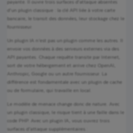
payante. Il ouvre trois surfaces d’attaque absentes
d’un plugin classique : la clé API liée à votre carte
bancaire, le transit des données, leur stockage chez le
fournisseur.
Un plugin IA n’est pas un plugin comme les autres. Il
envoie vos données à des serveurs externes via des
API payantes. Chaque requête transite par Internet,
sort de votre hébergement et arrive chez OpenAI,
Anthropic, Google ou un autre fournisseur. La
différence est fondamentale avec un plugin de cache
ou de formulaire, qui travaille en local.
Le modèle de menace change donc de nature. Avec
un plugin classique, le risque tient à une faille dans le
code PHP. Avec un plugin IA, vous ouvrez trois
surfaces d’attaque supplémentaires :