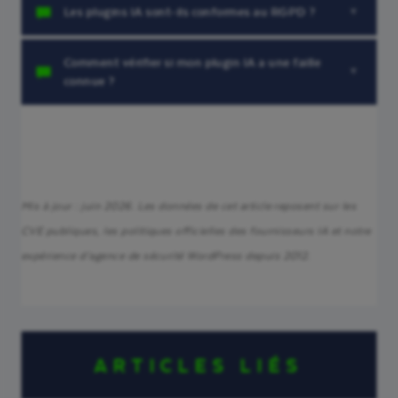
Les plugins IA sont-ils conformes au RGPD ?
Comment vérifier si mon plugin IA a une faille
connue ?
Mis à jour : juin 2026. Les données de cet article reposent sur les
CVE publiques, les politiques officielles des fournisseurs IA et notre
expérience d’agence de sécurité WordPress depuis 2012.
ARTICLES LIÉS