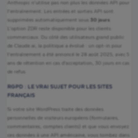
Anthropic n’utilise pas non plus les données API pour
l’entraînement. Les entrées et sorties API sont
supprimées automatiquement sous
30 jours
.
L’option ZDR reste disponible pour les clients
commerciaux. Du côté des utilisateurs grand public
de Claude.ai, la politique a évolué : un opt-in pour
l’entraînement a été annoncé le 28 août 2025, avec 5
ans de rétention en cas d’acceptation, 30 jours en cas
de refus.
RGPD : LE VRAI SUJET POUR LES SITES
FRANÇAIS
Si votre site WordPress traite des données
personnelles de visiteurs européens (formulaires,
commentaires, comptes clients) et que vous envoyez
ces données à une API américaine, vous tombez dans