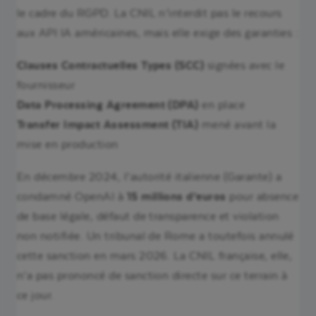
le cadre du RGPD. La CNIL n’interdit pas le recours
aux API IA américaines, mais elle exige des garanties :
Clauses Contractuelles Types (SCC)
signées avec le
fournisseur
Data Processing Agreement (DPA)
en place
Transfer Impact Assessment (TIA)
mené avant la
mise en production
En décembre 2024, l’autorité italienne (Garante) a
condamné OpenAI à
15 millions d’euros
pour absence
de base légale, défaut de transparence et violation
non notifiée. Un tribunal de Rome a toutefois annulé
cette sanction en mars 2026. La CNIL française, elle,
n’a pas prononcé de sanction directe sur ce terrain à
ce jour.