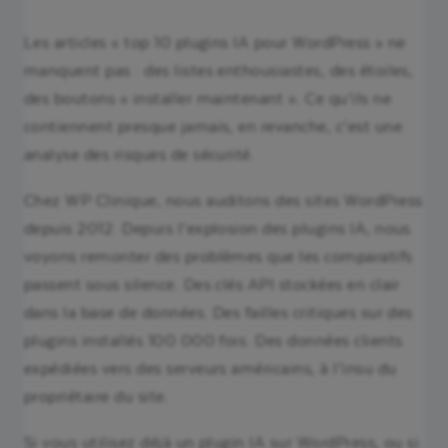
Les articles « top 10 plugins IA pour WordPress » ne
manquent pas : des listes enthousiastes, des étoiles,
des boutons « installer maintenant ». Ce qu’ils ne
contiennent presque jamais, en revanche, c’est une
analyse des risques de sécurité.
Chez WP Clinique, nous auditons des sites WordPress
depuis 2012. Depuis l’explosion des plugins IA, nous
voyons remonter des problèmes que les comparatifs
passent sous silence. Des clés API stockées en clair
dans la base de données. Des failles critiques sur des
plugins installés 100 000 fois. Des données clients
expédiées vers des serveurs américains, à l’insu du
propriétaire du site.
Si vous utilisez déjà un plugin IA sur WordPress, ou si