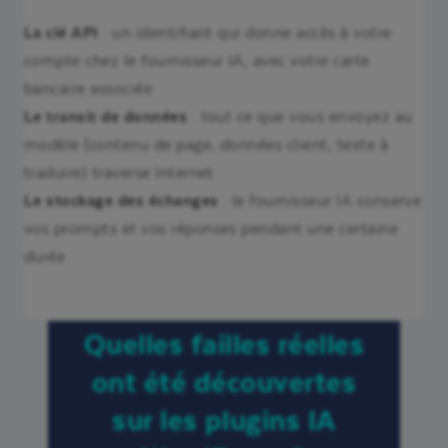
La clé API
: un identifiant qui donne accès à votre
compte chez le fournisseur IA, avec votre carte
bancaire associée
Le transit de données
: tout ce que vous envoyez au
modèle (contenu de page, données client, texte à
traduire) traverse Internet
Le stockage des échanges
: le fournisseur IA conserve
vos prompts et vos réponses pendant une certaine
durée
Quelles failles réelles
ont été découvertes
sur les plugins IA