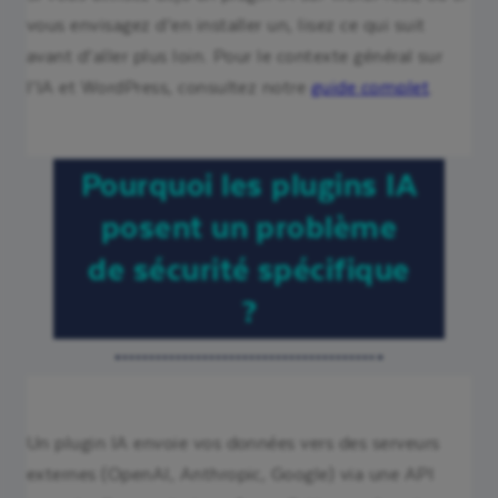
vous envisagez d’en installer un, lisez ce qui suit
avant d’aller plus loin. Pour le contexte général sur
l’IA et WordPress, consultez notre
guide complet
.
Pourquoi les plugins IA
posent un problème
de sécurité spécifique
?
Un plugin IA envoie vos données vers des serveurs
externes (OpenAI, Anthropic, Google) via une API