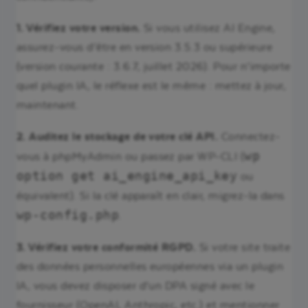
1. Vérifiez votre version.
Si vous utilisez AI Engine,
assurez-vous d’être en version 3.5.3 ou supérieure
(version courante : 3.6.7, juillet 2026). Pour n’importe
quel plugin IA, le réflexe est le même : mettez à jour,
maintenant.
2. Auditez le stockage de votre clé API.
Connectez-
wp
vous à phpMyAdmin ou passez par WP-CLI (
option get ai_engine_api_key
ou
équivalent). Si la clé apparaît en clair, migrez-la dans
wp-config.php
.
3. Vérifiez votre conformité RGPD.
Si votre site traite
des données personnelles européennes via un plugin
IA, vous devez disposer d’un DPA signé avec le
fournisseur (OpenAI, Anthropic, etc.) et mentionner