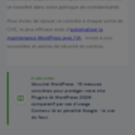
ce transfert dans votre politique de confidentialité.
Pour éviter de rejouer ce contrôle à chaque sortie de
CVE, le plus efficace reste d’
automatiser la
maintenance WordPress avec l’IA
: mises à jour
surveillées et alertes de sécurité en continu.
À LIRE AUSSI
Sécurité WordPress : 15 mesures
concrètes pour protéger votre site
Plugins IA WordPress 2026 :
comparatif par cas d’usage
Contenu IA et pénalité Google : le vrai
du faux