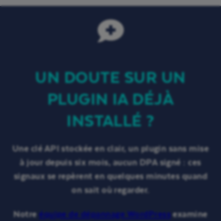
UN DOUTE SUR UN
PLUGIN IA DÉJÀ
INSTALLÉ ?
Une clé API stockée en clair, un plugin sans mise
à jour depuis six mois, aucun DPA signé : ces
signaux se repèrent en quelques minutes quand
on sait où regarder.
Notre
équipe de dépannage WordPress
examine