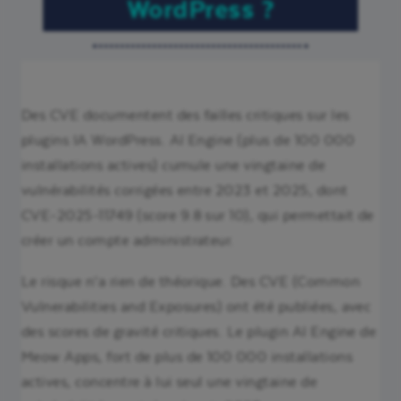
WordPress ?
Des CVE documentent des failles critiques sur les
plugins IA WordPress. AI Engine (plus de 100 000
installations actives) cumule une vingtaine de
vulnérabilités corrigées entre 2023 et 2025, dont
CVE-2025-11749 (score 9.8 sur 10), qui permettait de
créer un compte administrateur.
Le risque n’a rien de théorique. Des CVE (Common
Vulnerabilities and Exposures) ont été publiées, avec
des scores de gravité critiques. Le plugin AI Engine de
Meow Apps, fort de plus de 100 000 installations
actives, concentre à lui seul une vingtaine de