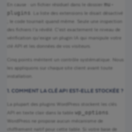
mu-
En cause : un fichier résiduel dans le dossier
plugins
. La liste des extensions le disait désactivé
; le code tournait quand même. Seule une inspection
des fichiers l’a révélé. C’est exactement le niveau de
vérification qu’exige un plugin IA qui manipule votre
clé API et les données de vos visiteurs.
Cinq points méritent un contrôle systématique. Nous
les appliquons sur chaque site client avant toute
installation.
1. COMMENT LA CLÉ API EST-ELLE STOCKÉE ?
La plupart des plugins WordPress stockent les clés
wp_options
API en texte clair dans la table
.
WordPress ne propose aucun mécanisme de
chiffrement natif pour cette table. Si votre base de