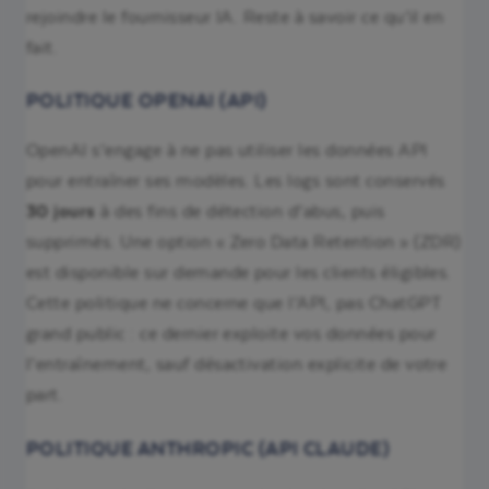
rejoindre le fournisseur IA. Reste à savoir ce qu’il en
fait.
POLITIQUE OPENAI (API)
OpenAI s’engage à ne pas utiliser les données API
pour entraîner ses modèles. Les logs sont conservés
30 jours
à des fins de détection d’abus, puis
supprimés. Une option « Zero Data Retention » (ZDR)
est disponible sur demande pour les clients éligibles.
Cette politique ne concerne que l’API, pas ChatGPT
grand public : ce dernier exploite vos données pour
l’entraînement, sauf désactivation explicite de votre
part.
POLITIQUE ANTHROPIC (API CLAUDE)