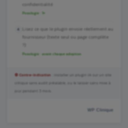
confidentialité
Posologie : 1×
Lisez ce que le plugin envoie réellement au
fournisseur (texte seul ou page complète
?)
Posologie : avant chaque adoption
⛔ Contre-indication
: installer un plugin IA sur un site
critique sans audit préalable, ou le laisser sans mise à
jour pendant 3 mois.
WP Clinique