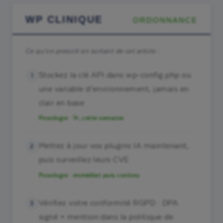
WP CLINIQUE
ORDONNANCE
Ce qu’on prescrit en sortant de cet article :
Stockez la clé API dans wp-config.php ou
une variable d’environnement, jamais en
clair en base
Posologie : 1×, cette semaine
Mettez à jour vos plugins IA maintenant,
puis surveillez leurs CVE
Posologie : immédiat puis continu
Vérifiez votre conformité RGPD : DPA
signé + mention dans la politique de