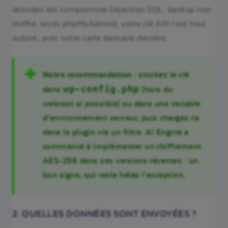
données est compromise (injection SQL, backup non
chiffré, accès phpMyAdmin), votre clé API l’est tout
autant, avec votre carte bancaire derrière.
Notre recommandation
: stockez la clé
wp-config.php
dans
(hors du
webroot si possible) ou dans une variable
d’environnement serveur, puis chargez-la
dans le plugin via un filtre. AI Engine a
commencé à implémenter un chiffrement
AES-256 dans ses versions récentes : un
bon signe, qui reste hélas l’exception.
2. QUELLES DONNÉES SONT ENVOYÉES ?