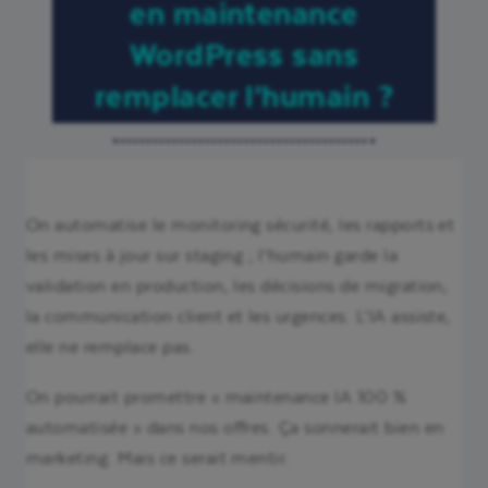
en maintenance
WordPress sans
remplacer l’humain ?
On automatise le monitoring sécurité, les rapports et
les mises à jour sur staging ; l’humain garde la
validation en production, les décisions de migration,
la communication client et les urgences. L’IA assiste,
elle ne remplace pas.
On pourrait promettre « maintenance IA 100 %
automatisée » dans nos offres. Ça sonnerait bien en
marketing. Mais ce serait mentir.