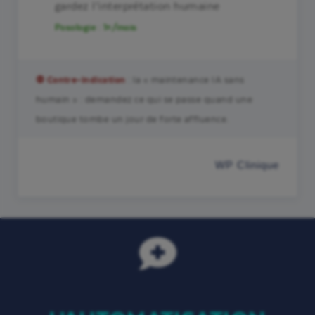
gardez l’interprétation humaine
Posologie : 1×/mois
⛔ Contre-indication
: la « maintenance IA sans
humain » : demandez ce qui se passe quand une
boutique tombe un jour de forte affluence.
WP Clinique