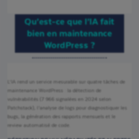
Qu’est-ce que l’IA fait
bien en maintenance
WordPress ?
L’IA rend un service mesurable sur quatre tâches de
maintenance WordPress : la détection de
vulnérabilités (7 966 signalées en 2024 selon
Patchstack), l’analyse de logs pour diagnostiquer les
bugs, la génération des rapports mensuels et le
review automatisé de code.