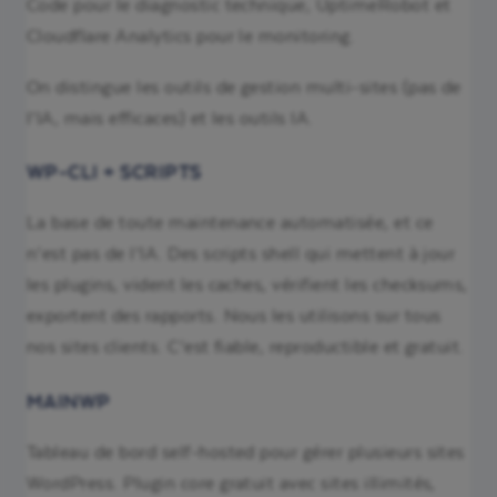
Code pour le diagnostic technique, UptimeRobot et
Cloudflare Analytics pour le monitoring.
On distingue les outils de gestion multi-sites (pas de
l’IA, mais efficaces) et les outils IA.
WP-CLI + SCRIPTS
La base de toute maintenance automatisée, et ce
n’est pas de l’IA. Des scripts shell qui mettent à jour
les plugins, vident les caches, vérifient les checksums,
exportent des rapports. Nous les utilisons sur tous
nos sites clients. C’est fiable, reproductible et gratuit.
MAINWP
Tableau de bord self-hosted pour gérer plusieurs sites
WordPress. Plugin core gratuit avec sites illimités,