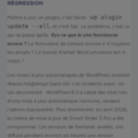
RÉGRESSION
wp plugin
Mettre à jour un plugin, c’est facile :
update --all
, et c’est fait. Le problème, c’est ce
qui se passe après.
Est-ce que le site fonctionne
encore ?
Le formulaire de contact envoie-t-il toujours
les emails ? Le tunnel d’achat WooCommerce est-il
intact ?
Les mises à jour automatiques de WordPress existent
depuis longtemps (sans IA). Les incidents aussi. Un
cas documenté : WordPress 6.3 a cassé des sites lors
d’une mise à jour automatique nocturne, rendant
l’admin inaccessible. Plus récemment, en avril 2026,
la chaîne de mise à jour de Smart Slider 3 Pro a été
compromise. Les serveurs de Nextend, piratés, ont
diffusé pendant environ six heures une version