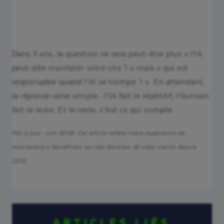
Dans 3 ans, la question ne sera peut-être plus « l’IA
peut-elle maintenir votre site ? » mais « qui est
responsable quand l’IA se trompe ? ». En attendant,
la réponse reste simple : l’IA fait le répétitif, l’humain
fait le reste. Et le reste, c’est ce qui compte.
Mis à jour : juin 2026. Cet article reflète notre expérience de
maintenance WordPress sur des dizaines de sites clients depuis
2012.
ARTICLES LIÉS