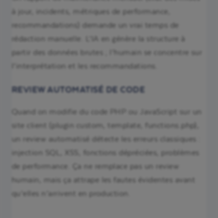
à jour, incidents, métriques de performance,
recommandations) demande un vrai temps de
rédaction manuelle. L’IA en génère la structure à
partir des données brutes ; l’humain se concentre sur
l’interprétation et les recommandations.
REVIEW AUTOMATISÉ DE CODE
Quand on modifie du code PHP ou JavaScript sur un
site client (plugin custom, template, functions.php),
un review automatisé détecte les erreurs classiques :
injection SQL, XSS, fonctions dépréciées, problèmes
de performance. Ça ne remplace pas un review
humain, mais ça attrape les fautes évidentes avant
qu’elles n’arrivent en production.