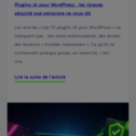
Plugins IA pour WordPress : les risques
sécurité que personne ne vous dit
Les articles « top 10 plugins IA pour WordPress » ne
manquent pas : des listes enthousiastes, des étoiles,
des boutons « installer maintenant ». Ce qu’ils ne
contiennent presque jamais, en revanche, c’est
une…
Lire la suite de l’article