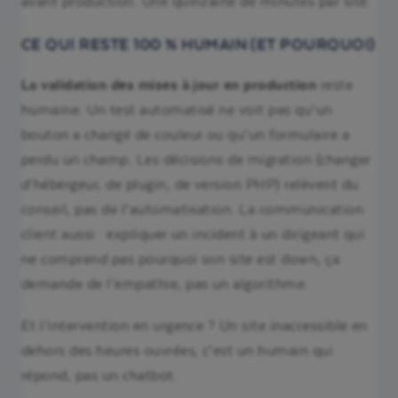
avant production. Une quinzaine de minutes par site.
CE QUI RESTE 100 % HUMAIN (ET POURQUOI)
La validation des mises à jour en production
reste
humaine. Un test automatisé ne voit pas qu’un
bouton a changé de couleur ou qu’un formulaire a
perdu un champ. Les décisions de migration (changer
d’hébergeur, de plugin, de version PHP) relèvent du
conseil, pas de l’automatisation. La communication
client aussi : expliquer un incident à un dirigeant qui
ne comprend pas pourquoi son site est down, ça
demande de l’empathie, pas un algorithme.
Et l’intervention en urgence ? Un site inaccessible en
dehors des heures ouvrées, c’est un humain qui
répond, pas un chatbot.