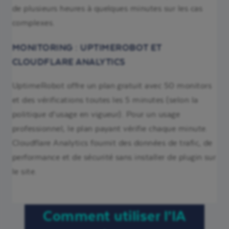
de plusieurs heures à quelques minutes sur les cas
complexes.
MONITORING : UPTIMEROBOT ET
CLOUDFLARE ANALYTICS
UptimeRobot offre un plan gratuit avec 50 monitors
et des vérifications toutes les 5 minutes (selon la
politique d’usage en vigueur). Pour un usage
professionnel, le plan payant vérifie chaque minute.
Cloudflare Analytics fournit des données de trafic, de
performance et de sécurité sans installer de plugin sur
le site.
Comment utiliser l’IA