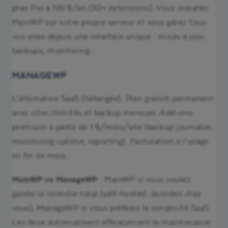
plan Pro à 199 $/an (30+ extensions). Vous installez
MainWP sur votre propre serveur et vous gérez tous
vos sites depuis une interface unique : mises à jour,
backups, monitoring.
MANAGEWP
L’alternative SaaS (hébergée). Plan gratuit permanent
avec sites illimités et backup mensuel. Add-ons
premium à partir de 1 $/mois/site (backup journalier,
monitoring uptime, reporting). Facturation à l’usage
en fin de mois.
MainWP vs ManageWP
: MainWP si vous voulez
garder le contrôle total (self-hosted, données chez
vous), ManageWP si vous préférez la simplicité SaaS.
Les deux automatisent efficacement la maintenance