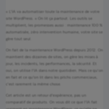
« L’IA va automatiser toute la maintenance de votre
site WordPress. » On lit ça partout. Les outils se
multiplient, les promesses aussi : maintenance 100 %
automatisée, zéro intervention humaine, votre site se
gère tout seul.
On fait de la maintenance WordPress depuis 2012. On
maintient des dizaines de sites, on gère les mises à
jour, les incidents, les performances, la sécurité. Et
oui, on utilise l’IA dans notre quotidien. Mais ce qu’on
en fait et ce qu’on lit dans les pitchs commerciaux,
c’est rarement la même chose.
Cet article est un retour d’expérience, pas un
comparatif de produits. On vous dit ce que l’IA fait
vraiment en maintenance WordPress, ce qu’elle ne