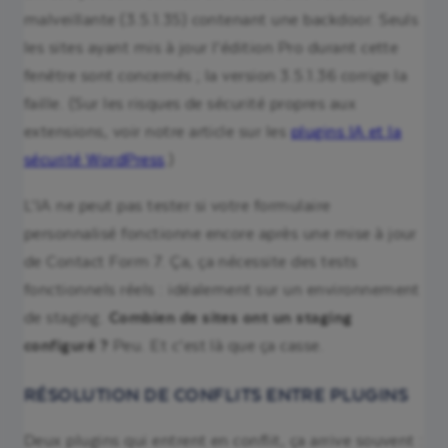
malveillante (3.5.1.35) contenant une backdoor. Seuls
les sites ayant mis à jour l’édition Pro durant cette
fenêtre sont concernés ; la version 3.5.1.36 corrige la
faille. (Sur les risques de sécurité propres aux
extensions, voir notre article sur les
plugins IA et la
sécurité WordPress
.)
L’IA ne peut pas tester si votre formulaire
personnalisé fonctionne encore après une mise à jour
de Contact Form 7. Ça, ça nécessite des tests
fonctionnels réels : idéalement sur un environnement
de staging.
Combien de sites ont un staging
configuré ?
Peu. Et c’est là que ça casse.
RÉSOLUTION DE CONFLITS ENTRE PLUGINS
Deux plugins qui entrent en conflit, ça arrive souvent :