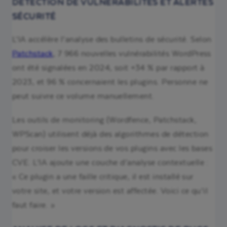
DÉTECTION DE VULNÉRABILITÉS ET ALERTES
SÉCURITÉ
L’IA accélère l’analyse des bulletins de sécurité. Selon
Patchstack
, 7 966 nouvelles vulnérabilités WordPress
ont été signalées en 2024, soit +34 % par rapport à
2023, et 96 % concernaient les plugins. Personne ne
peut suivre ce volume manuellement.
Les outils de monitoring (Wordfence, Patchstack,
WPScan) utilisent déjà des algorithmes de détection
pour croiser les versions de vos plugins avec les bases
CVE. L’IA ajoute une couche d’analyse contextuelle :
« Ce plugin a une faille critique, il est installé sur
votre site, et votre version est affectée. Voici ce qu’il
faut faire. »