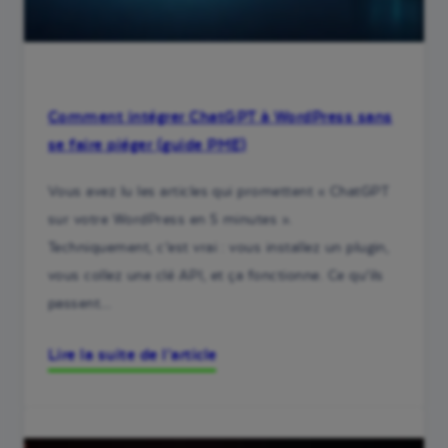
Comment intégrer ChatGPT à WordPress sans
se faire piéger (guide PME)
Vous avez lu les articles qui promettent « ChatGPT
sur votre WordPress en 5 minutes ».
Techniquement, c’est vrai : vous installez un plugin,
vous collez une clé API, et ça fonctionne. Ce qu’ils
passent…
Lire la suite de l’article