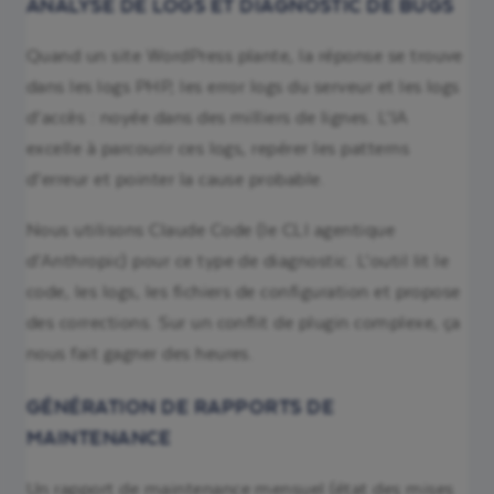
ANALYSE DE LOGS ET DIAGNOSTIC DE BUGS
Quand un site WordPress plante, la réponse se trouve
dans les logs PHP, les error logs du serveur et les logs
d’accès : noyée dans des milliers de lignes. L’IA
excelle à parcourir ces logs, repérer les patterns
d’erreur et pointer la cause probable.
Nous utilisons Claude Code (le CLI agentique
d’Anthropic) pour ce type de diagnostic. L’outil lit le
code, les logs, les fichiers de configuration et propose
des corrections. Sur un conflit de plugin complexe, ça
nous fait gagner des heures.
GÉNÉRATION DE RAPPORTS DE
MAINTENANCE
Un rapport de maintenance mensuel (état des mises