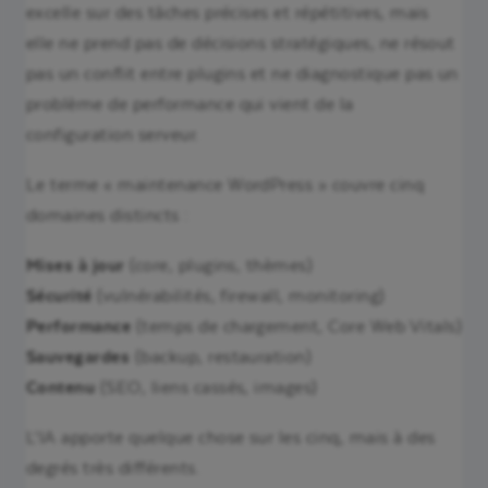
excelle sur des tâches précises et répétitives, mais
elle ne prend pas de décisions stratégiques, ne résout
pas un conflit entre plugins et ne diagnostique pas un
problème de performance qui vient de la
configuration serveur.
Le terme « maintenance WordPress » couvre cinq
domaines distincts :
Mises à jour
(core, plugins, thèmes)
Sécurité
(vulnérabilités, firewall, monitoring)
Performance
(temps de chargement, Core Web Vitals)
Sauvegardes
(backup, restauration)
Contenu
(SEO, liens cassés, images)
L’IA apporte quelque chose sur les cinq, mais à des
degrés très différents.