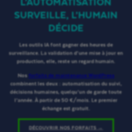
L’AUTOMATISATION
SURVEILLE, L’HUMAIN
DÉCIDE
Les outils IA font gagner des heures de
surveillance. La validation d’une mise à jour en
production, elle, reste un regard humain.
Nos
forfaits de maintenance WordPress
combinent les deux : automatisation du suivi,
décisions humaines, quelqu’un de garde toute
l’année. À partir de 50 €/mois. Le premier
échange est gratuit.
DÉCOUVRIR NOS FORFAITS →