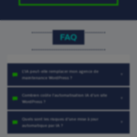
FAQ
L’IA peut-elle remplacer mon agence de
maintenance WordPress ?
Combien coûte l’automatisation IA d’un site
WordPress ?
Quels sont les risques d’une mise à jour
automatique par IA ?