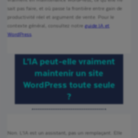
sait pas faire, et où passe la frontière entre gain de
productivité réel et argument de vente. Pour le
contexte général, consultez notre
guide IA et
WordPress
.
L’IA peut-elle vraiment
maintenir un site
WordPress toute seule
?
Non. L’IA est un assistant, pas un remplaçant. Elle