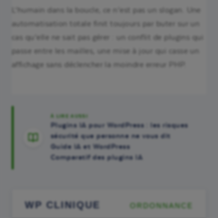
L’humain dans la boucle, ce n’est pas un slogan. Une
automatisation totale finit toujours par buter sur un
cas qu’elle ne sait pas gérer : un conflit de plugins qui
passe entre les mailles, une mise à jour qui casse un
affichage sans déclencher la moindre erreur PHP.
À LIRE AUSSI
Plugins IA pour WordPress : les risques
sécurité que personne ne vous dit
Guide IA et WordPress
Comparatif des plugins IA
WP CLINIQUE
ORDONNANCE