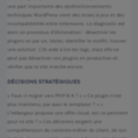
une part importante des dysfonctionnements
techniques WordPress vient des mises à jour et des
incompatibilités entre extensions. Le diagnostic est
alors un processus d’élimination : désactiver les
plugins un par un, tester, identifier le conflit, trouver
une solution. L’IA aide à lire les logs, mais elle ne
peut pas désactiver vos plugins en production et
vérifier que le site marche encore.
DÉCISIONS STRATÉGIQUES
« Faut-il migrer vers PHP 8.4 ? » « Ce plugin n’est
plus maintenu, par quoi le remplacer ? » «
L’hébergeur propose une offre cloud, est-ce pertinent
pour ce site ? » Ces décisions exigent une
compréhension du contexte métier du client, de son