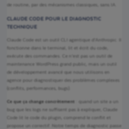
de routine, par des mécanismes classiques, sans IA.
CLAUDE CODE POUR LE DIAGNOSTIC
TECHNIQUE
Claude Code est un outil CLI agentique d’Anthropic. Il
fonctionne dans le terminal, lit et écrit du code,
exécute des commandes. Ce n’est pas un outil de
maintenance WordPress grand public, mais un outil
de développement avancé que nous utilisons en
agence pour diagnostiquer des problèmes complexes
(conflits, performances, bugs).
Ce que ça change concrètement
: quand un site a un
bug que les logs ne suffisent pas à expliquer, Claude
Code lit le code du plugin, comprend le conflit et
propose un correctif. Notre temps de diagnostic passe