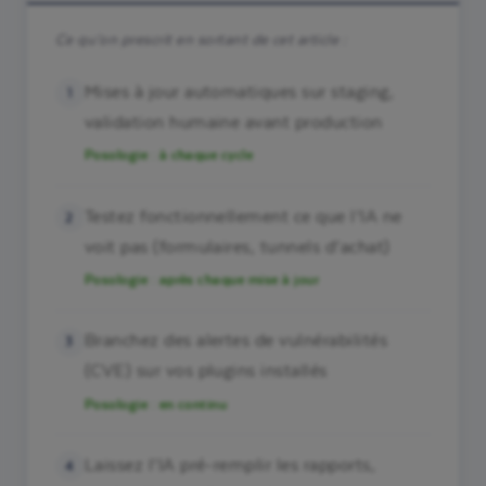
Ce qu’on prescrit en sortant de cet article :
Mises à jour automatiques sur staging,
validation humaine avant production
Posologie : à chaque cycle
Testez fonctionnellement ce que l’IA ne
voit pas (formulaires, tunnels d’achat)
Posologie : après chaque mise à jour
Branchez des alertes de vulnérabilités
(CVE) sur vos plugins installés
Posologie : en continu
Laissez l’IA pré-remplir les rapports,