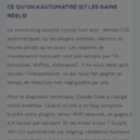
CE QU’ON A AUTOMATISÉ (ET LES GAINS
RÉELS)
Le monitoring sécurité tourne tout seul : alertes CVE
automatiques sur les plugins installés, réaction en
heures plutôt qu’en jours. Les rapports de
maintenance mensuels sont pré-remplis par l’IA
(structure, chiffres, métriques) ; il ne nous reste qu’à
ajouter l’interprétation, ce qui nous fait gagner un
temps de rédaction non négligeable par site.
Pour le diagnostic technique, Claude Code a changé
notre workflow. Quand un site a un bug complexe
(conflit entre plugins, erreur PHP obscure), on gagne 2
à 4 heures par incident. Et les mises à jour ? Scripts
WP-CLI automatisés sur staging, validation humaine