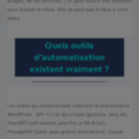
budget, de ses priorités. L’IA peut fournir des données
pour éclairer le choix. Elle ne peut pas le faire à votre
place.
Quels outils
d’automatisation
existent vraiment ?
Les outils qui automatisent vraiment la maintenance
WordPress : WP-CLI et ses scripts (gratuits, sans IA),
MainWP (self-hosted, plan Pro à 199 $/an),
ManageWP (SaaS, plan gratuit permanent), Claude