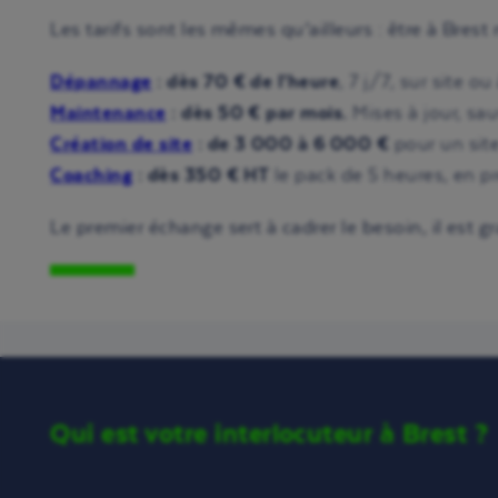
Les tarifs sont les mêmes qu’ailleurs : être à Bres
Dépannage
: dès 70 € de l’heure
, 7 j/7, sur site o
Maintenance
: dès 50 € par mois.
Mises à jour, sau
Création de site
: de 3 000 à 6 000 €
pour un site
Coaching
: dès 350 € HT
le pack de 5 heures, en pr
Le premier échange sert à cadrer le besoin, il est 
Qui est votre interlocuteur à Brest ?