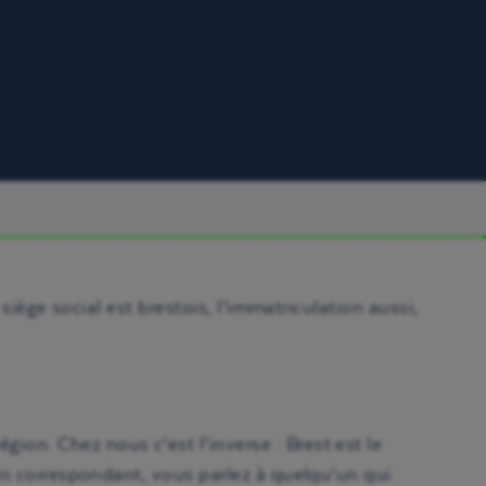
 siège social est brestois, l’immatriculation aussi,
ion. Chez nous c’est l’inverse : Brest est le
à un correspondant, vous parlez à quelqu’un qui