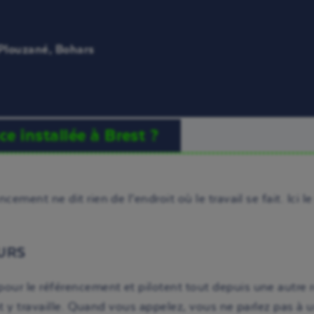
 Plouzané, Bohars
e installée à Brest ?
ement ne dit rien de l’endroit où le travail se fait. Ici le
EURS
ur le référencement et pilotent tout depuis une autre rég
eant y travaille. Quand vous appelez, vous ne parlez pas 