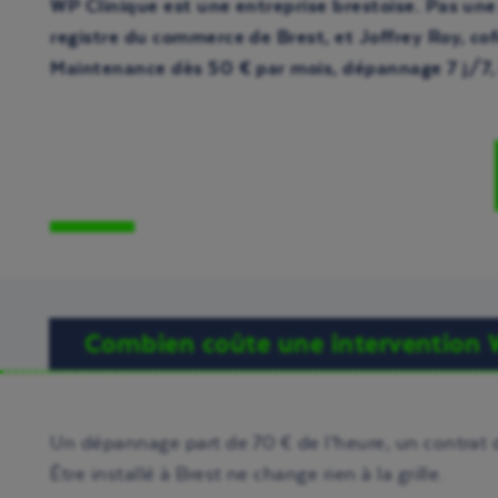
WP Clinique est une entreprise brestoise.
Pas une 
registre du commerce de Brest, et
Joffrey Roy
, co
Maintenance dès 50 € par mois, dépannage 7 j/7, 
Combien coûte une intervention 
Un dépannage part de 70 € de l’heure, un contrat d
Être installé à Brest ne change rien à la grille.