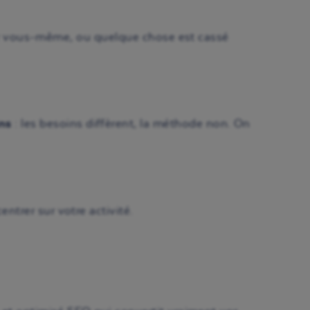
gérer vous-même, ou quelque chose est cassé
ns
: les besoins diffèrent, la méthode non. On
ntrer sur votre activité.