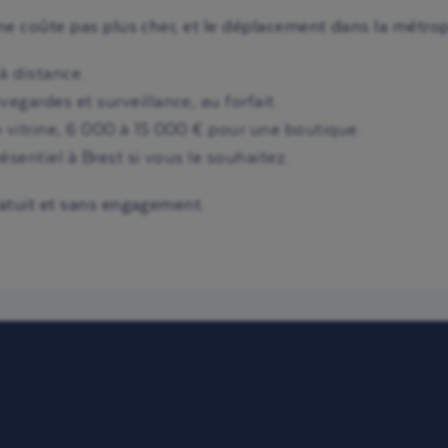
t ne coûte pas plus cher, et le déplacement dans la métro
u à distance.
vegardes et surveillance, au forfait.
 vitrine, 6 000 à 15 000 € pour une boutique.
ésentiel à Brest si vous le souhaitez.
gratuit et sans engagement.