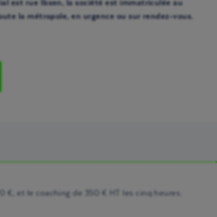
al est rue Ibsen, la société est immatriculée au
 toute la métropole, en urgence ou sur rendez-vous.
 €, et le coaching de 350 € HT les cinq heures.