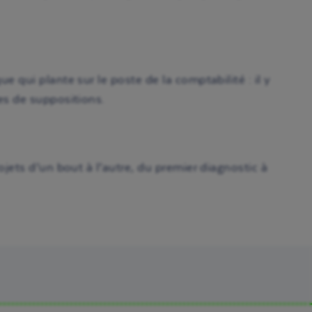
 qui plante sur le poste de la comptabilité : il y
es de suppositions.
ojets d’un bout à l’autre, du premier diagnostic à