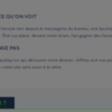
E QU’ON VOIT
n’envoie rien depuis la messagerie du bureau, une boutique
 Être sur place, devant votre écran, fait gagner des heur
NGE PAS
quelqu’un qui découvre votre dossier. Joffrey suit vos pr
otre site sans avoir à le relire.
t ?