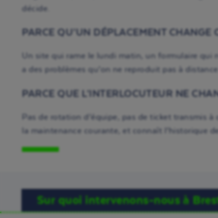
décide.
PARCE QU’UN DÉPLACEMENT CHANGE C
Un site qui rame le lundi matin, un formulaire qui 
a des problèmes qu’on ne reproduit pas à distance.
PARCE QUE L’INTERLOCUTEUR NE CHA
Pas de rotation d’équipe, pas de ticket transmis à 
la maintenance courante, et connaît l’historique de v
Sur quoi intervenons-nous à Bres