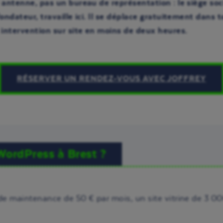
antenne, pas un bureau de représentation : le siège soci
fondateur, travaille ici. Il se déplace gratuitement dans
intervention sur site en moins de deux heures.
RÉSERVER UN RENDEZ-VOUS AVEC JOFFREY
WordPress à Brest ?
e maintenance de 50 € par mois, un site vitrine de 3 000