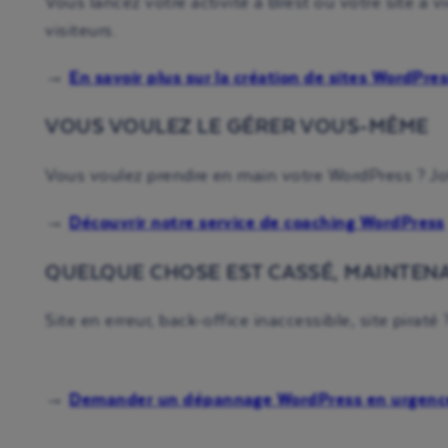
Vous lancez votre activité à Brest ou votre site a 
visiteurs.
→
En savoir plus sur la création de sites WordPre
VOUS VOULEZ LE GÉRER VOUS-MÊME
Vous voulez prendre en main votre WordPress ? Jof
→
Découvrir notre service de coaching WordPress
QUELQUE CHOSE EST CASSÉ, MAINTEN
Site en erreur, back-office inaccessible, site piraté
→
Demander un dépannage WordPress en urgenc