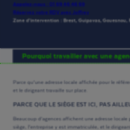
Appelez-nous : 01 69 46 46 69
Réservez votre RDV avec Joffrey
Zone d’intervention : Brest, Guipavas, Gouesnou,
Pourquoi travailler avec une agenc
Parce qu’une adresse locale affichée pour le référenc
et le dirigeant travaille sur place.
PARCE QUE LE SIÈGE EST ICI, PAS AILL
Beaucoup d’agences affichent une adresse locale po
siège, l’entreprise y est immatriculée, et le dirig