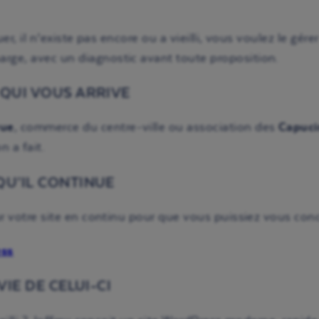
nuer, il n’existe pas encore ou a vieilli, vous voulez le 
rge, avec un diagnostic avant toute proposition.
 QUI VOUS ARRIVE
vue
, commerce du centre-ville ou association des
Capuci
n a fait.
QU’IL CONTINUE
ur votre site en continu pour que vous puissiez vous conce
ess
IE DE CELUI-CI