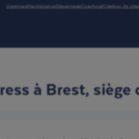
Urgences
Maintenance
Dépannage
Coaching
Création de site
ess à Brest, siège 