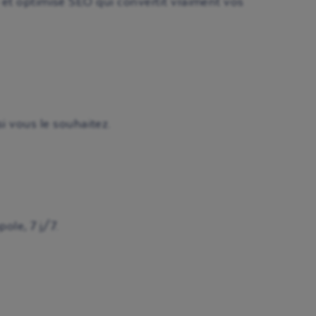
de et optimisé SEO qui convertit vraiment vos
i vous le souhaitez.
pole, 7 j/7.