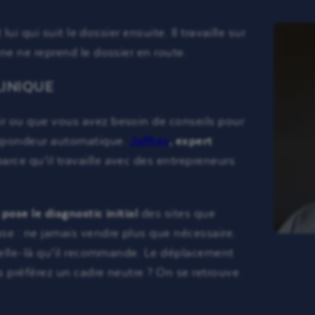
lui qui suit le dossier ensuite. Il travaille sur
ne ne reprend le dossier en route.
LINIQUE
ir ou que vous avez besoin de conseils pour
répondeur automatique.
Joffrey
, expert
arce qu’il travaille avec des entrepreneurs
i
pose le diagnostic initial
des sites que
se : ne jamais vendre plus que nécessaire.
 celle-là qu’il recommande. Le déplacement
s préférez un cadre neutre ? On se retrouve