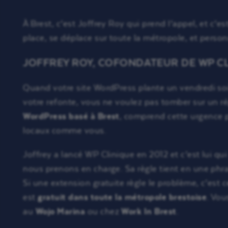
À Brest, c’est Joffrey Roy qui prend l’appel, et c’est 
place, se déplace sur toute la métropole, et person
JOFFREY ROY, COFONDATEUR DE WP C
Quand votre site WordPress plante un vendredi so
votre refonte, vous ne voulez pas tomber sur un 
WordPress basé à Brest
, comprend cette urgence p
locaux comme vous.
Joffrey a lancé WP Clinique en 2012 et c’est lui qu
nous prenons en charge. Sa règle tient en une phra
Si une extension gratuite règle le problème, c’est
est
gratuit dans toute la métropole brestoise
. Vou
au
Wojo Marina
ou chez
Work In Brest
.