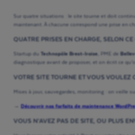
Sur quatre situations : le site tourne et doit conti
maintenant. À chacune correspond une prise en cha
QUATRE PRISES EN CHARGE, SELON CE
Startup du
Technopôle Brest-Iroise
, PME de
Belle
diagnostique avant de proposer, et on écrit ce qu’o
VOTRE SITE TOURNE ET VOUS VOULEZ 
Mises à jour, sauvegardes, monitoring : on veille s
→
Découvrir nos forfaits de maintenance WordPr
VOUS N’AVEZ PAS DE SITE, OU PLUS ENV