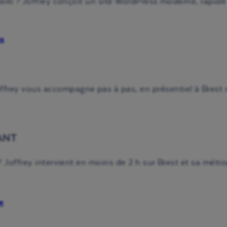
vieilli ? Joffrey conçoit un site WordPress moderne, rapi
ss
frey vous accompagne pas à pas, en présentiel à Brest s
ANT
 ? Joffrey intervient en moins de 2 h sur Brest et sa métro
e