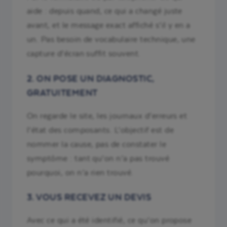
aide : depuis quand, ce qui a changé juste
avant, et le message exact affiché s’il y en a
un. Pas besoin de vocabulaire technique, une
capture d’écran suffit souvent.
2. ON POSE UN DIAGNOSTIC,
GRATUITEMENT
On regarde le site, les journaux d’erreurs et
l’état des composants. L’objectif est de
nommer la cause, pas de constater le
symptôme : tant qu’on n’a pas trouvé
pourquoi, on n’a rien trouvé.
3. VOUS RECEVEZ UN DEVIS
Avec ce qui a été identifié, ce qu’on propose