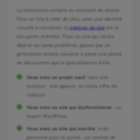
La distinction compte au moment de choisir.
Pour un site à créer de zéro, avec une identité
visuelle à concevoir, la
création de site
est le
bon point d’entrée. Pour un site qui existe
déjà et qui pose problème, passer par un
généraliste revient souvent à payer une phase
de découverte que la spécialisation évite.
Vous avez un projet neuf
, sans site
existant : une agence, ou notre offre de
création.
Vous avez un site qui dysfonctionne
: un
expert WordPress.
Vous avez un site qui marche
, mais
personne pour le suivre : un contrat de