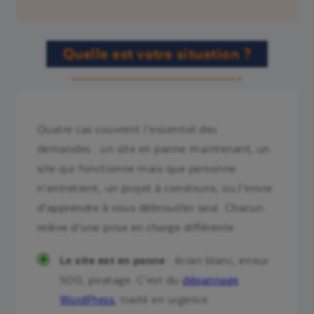
Quelle est votre situation ?
Quatre cas couvrent l’essentiel des
demandes : un site en panne maintenant, un
site qui fonctionne mais que personne
n’entretient, un projet à construire, ou l’envie
d’apprendre à vous débrouiller seul. Chacun
relève d’une prise en charge différente.
Le site est en panne
: écran blanc, erreur
500, piratage. C’est du
dépannage
WordPress
, traité en urgence.