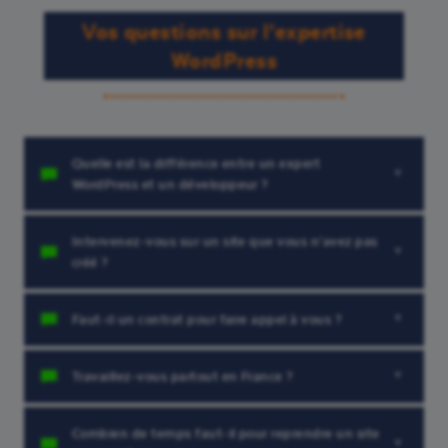
Vos questions sur l’expertise
WordPress
Quelle est la différence entre un expert
WordPress et un développeur ?
Intervenez-vous sur un site que vous n’avez pas
créé ?
Faut-il un contrat pour faire appel à vous ?
Travaillez-vous partout en France ?
Combien de temps faut-il pour reprendre un site