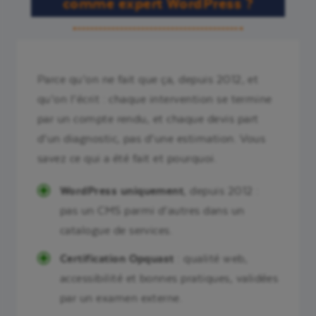
comme expert WordPress ?
Parce qu’on ne fait que ça, depuis 2012, et
qu’on l’écrit : chaque intervention se termine
par un compte rendu, et chaque devis part
d’un diagnostic, pas d’une estimation. Vous
savez ce qui a été fait et pourquoi.
WordPress uniquement
, depuis 2012 :
pas un CMS parmi d’autres dans un
catalogue de services.
Certification Opquast
: qualité web,
accessibilité et bonnes pratiques, validées
par un examen externe.