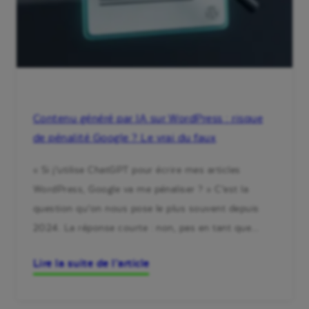
Contenu généré par IA sur WordPress : risque
de pénalité Google ? Le vrai du faux
« Si j’utilise ChatGPT pour écrire mes articles
WordPress, Google va me pénaliser ? » C’est la
question qu’on nous pose le plus souvent depuis
2024. La réponse courte : non, pas en tant que…
Lire la suite de l’article