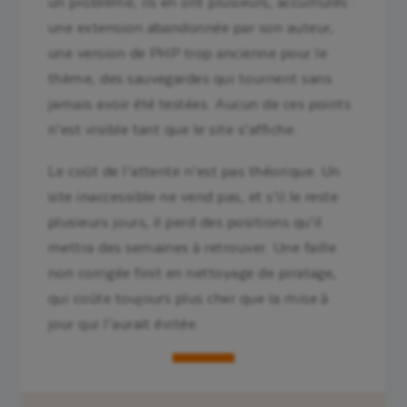
un problème, ils en ont plusieurs, accumulés :
une extension abandonnée par son auteur,
une version de PHP trop ancienne pour le
thème, des sauvegardes qui tournent sans
jamais avoir été testées. Aucun de ces points
n’est visible tant que le site s’affiche.
Le coût de l’attente n’est pas théorique. Un
site inaccessible ne vend pas, et s’il le reste
plusieurs jours, il perd des positions qu’il
mettra des semaines à retrouver. Une faille
non corrigée finit en nettoyage de piratage,
qui coûte toujours plus cher que la mise à
jour qui l’aurait évitée.