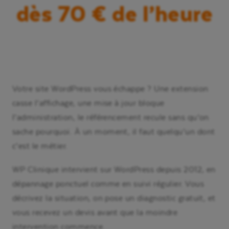
dès 70 € de l’heure
Votre site WordPress vous échappe ? Une extension
casse l’affichage, une mise à jour bloque
l’administration, le référencement recule sans qu’on
sache pourquoi. À un moment, il faut quelqu’un dont
c’est le métier.
WP Clinique intervient sur WordPress depuis 2012, en
dépannage ponctuel comme en suivi régulier. Vous
décrivez la situation, on pose un diagnostic gratuit, et
vous recevez un devis avant que la moindre
intervention commence.