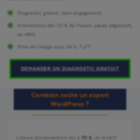
Diagnostic gratuit, sans engagement
Intervention dès 70 € de l’heure, packs dégressifs
au-delà
Prise en charge sous 24 h, 7 j/7
DEMANDER UN DIAGNOSTIC GRATUIT
Combien coûte un expert
WordPress ?
L’heure d’intervention est à
70 €
, et le tarif