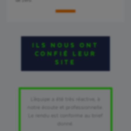
de zéro.
ILS NOUS ONT
CONFIÉ LEUR
SITE
L'équipe a été très réactive, à
notre écoute et professionnelle.
Le rendu est conforme au brief
é
donné.