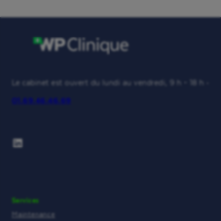
Le cabinet est ouvert du lundi au vendredi, 9 h – 18 h •
01.69.46.46.69
LinkedIn
Services
Maintenance