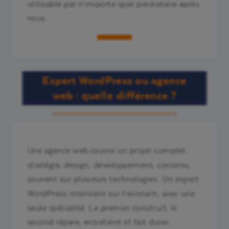
utilisable par n’importe quel prestataire après
nous.
Expert WordPress ou agence
web : quelle différence ?
Une agence web couvre un projet complet :
stratégie, design, développement, contenu,
souvent sur plusieurs technologies. Un expert
WordPress intervient sur l’existant, avec une
seule spécialité. Le premier construit, le
second répare, entretient et fait durer.