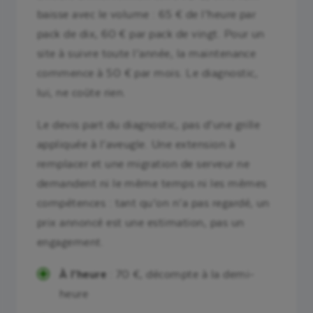
baisse avec le volume : 65 € de l’heure par
pack de dix, 60 € par pack de vingt. Pour un
site à suivre toute l’année, la maintenance
commence à 50 € par mois. Le diagnostic,
lui, ne coûte rien.
Le devis part du diagnostic, pas d’une grille
appliquée à l’aveugle. Une extension à
remplacer et une migration de serveur ne
demandent ni le même temps ni les mêmes
compétences : tant qu’on n’a pas regardé, un
prix annoncé est une estimation, pas un
engagement.
À l’heure
: 70 €, décompte à la demi-
heure