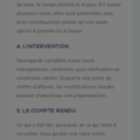
de faire, le temps estimé et le prix. S’il existe
plusieurs voies, elles sont présentées avec
leurs conséquences plutôt qu’une seule
option à prendre ou à laisser.
4. L’INTERVENTION
Sauvegarde complète avant toute
manipulation, correction, puis vérification en
conditions réelles. Quand le site porte du
chiffre d’affaires, les modifications lourdes
passent d’abord par une préproduction.
5. LE COMPTE RENDU
Ce qui a été fait, pourquoi, et ce qui reste à
surveiller. Vous gardez une trace écrite,