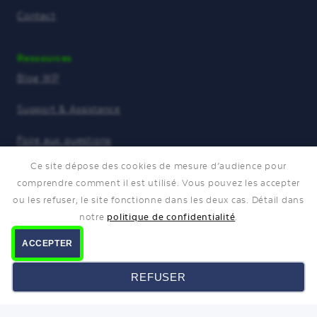
Contact
Ressources
Blog WP
Support & Assistance
Foire aux questions
Ce site dépose des cookies de mesure d’audience pour
WP Clinique est membre de
comprendre comment il est utilisé. Vous pouvez les accepter
ou les refuser, le site fonctionne dans les deux cas. Détail dans
notre
politique de confidentialité
.
ACCEPTER
MODIFIER MON CHOIX
REFUSER
Certification