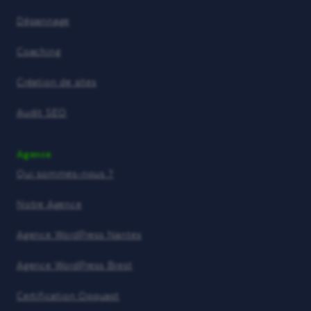
Dépannage
Coaching
Création de sites
Audit SEO
Agence
Qui sommes-nous ?
Notre Agence
Agence WordPress Nantes
Agence WordPress Brest
Certification Opquast