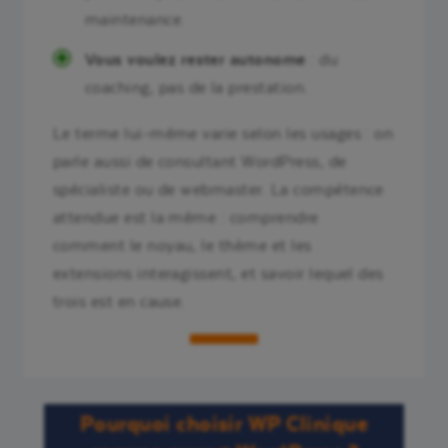
maintenance.
Vous voulez rester autonome
: du
coaching, pas de la prestation.
Le terme lui-même varie selon les usages : on
parle aussi de consultant WordPress, de
spécialiste ou de webmaster. La compétence
attendue est la même : comprendre
comment le noyau, le thème et les
extensions interagissent, et savoir lequel des
trois est en cause.
Pourquoi choisir WP Clinique