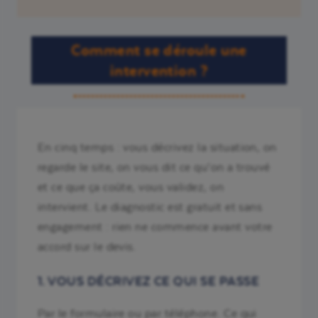
Comment se déroule une
intervention ?
En cinq temps : vous décrivez la situation, on
regarde le site, on vous dit ce qu’on a trouvé
et ce que ça coûte, vous validez, on
intervient. Le diagnostic est gratuit et sans
engagement : rien ne commence avant votre
accord sur le devis.
1. VOUS DÉCRIVEZ CE QUI SE PASSE
Par le formulaire ou par téléphone. Ce qui