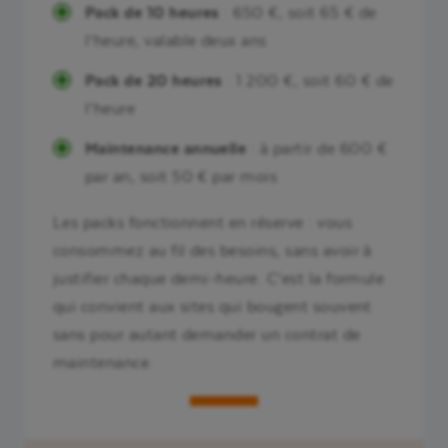
Pack de 10 heures
: 650 €, soit 65 € de
l’heure, valable deux ans
Pack de 20 heures
: 1 200 €, soit 60 € de
l’heure
Maintenance annuelle
: à partir de 600 €
par an, soit 50 € par mois
Les packs fonctionnent en réserve : vous
consommez au fil des besoins, sans avoir à
justifier chaque demi-heure. C’est la formule
qui convient aux sites qui bougent souvent
sans pour autant demander un contrat de
maintenance.