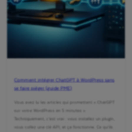
Comment intégrer ChatGPT à WordPress sans
se faire piéger (guide PME)
Vous avez lu les articles qui promettent « ChatGPT
sur votre WordPress en 5 minutes ».
Techniquement, c’est vrai : vous installez un plugin,
vous collez une clé API, et ça fonctionne. Ce qu’ils