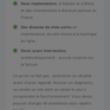
Deux implantations
, à Nantes et à Brest,
et des interventions à distance partout en
France.
Des dizaines de sites suivis
en
maintenance, du site vitrine à la boutique
en ligne.
Devis avant intervention
,
systématiquement : aucune surprise sur
la facture.
Ce qu’on ne fait pas : promettre un résultat
avant d’avoir regardé, facturer un diagnostic,
ou rendre un site dont on serait le seul à
comprendre le fonctionnement. Vous devez
pouvoir changer de prestataire sans repartir