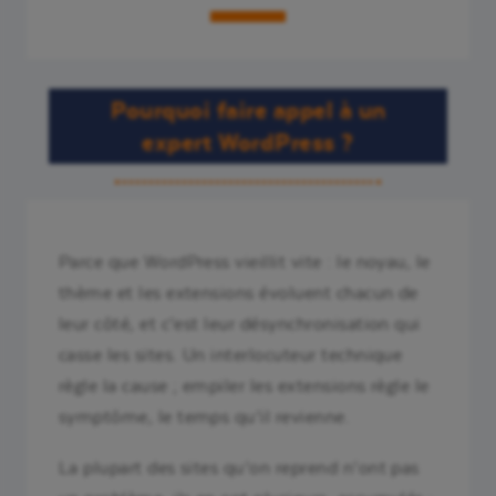
Pourquoi faire appel à un
expert WordPress ?
Parce que WordPress vieillit vite : le noyau, le
thème et les extensions évoluent chacun de
leur côté, et c’est leur désynchronisation qui
casse les sites. Un interlocuteur technique
règle la cause ; empiler les extensions règle le
symptôme, le temps qu’il revienne.
La plupart des sites qu’on reprend n’ont pas