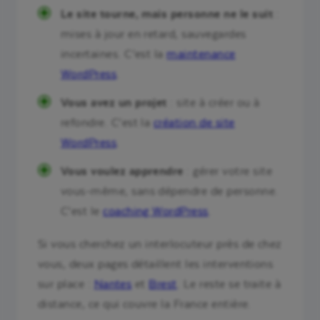
Le site tourne, mais personne ne le suit
:
mises à jour en retard, sauvegardes
incertaines. C’est la
maintenance
WordPress
.
Vous avez un projet
: site à créer ou à
refondre. C’est la
création de site
WordPress
.
Vous voulez apprendre
: gérer votre site
vous-même, sans dépendre de personne.
C’est le
coaching WordPress
.
Si vous cherchez un interlocuteur près de chez
vous, deux pages détaillent les interventions
sur place :
Nantes
et
Brest
. Le reste se traite à
distance, ce qui couvre la France entière.